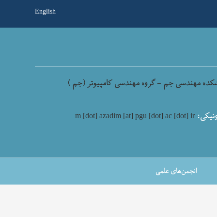
English
کده مهندسی جم - گروه مهندسی کامپیوتر (جم )
نیکی:
m [dot] azadim [at] pgu [dot] ac [dot] ir
انجمن‌های علمی