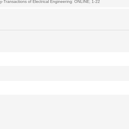
y-Transactions of Electrical Engineering: ONLINE; 1-22
ژوهش در خصوص رصد فعالیت های غیرمجاز، مجرمانه و تهدیدهای سایبری (در حوزه بانکداری 
2024)
A survey on automorphism groups and transmission-based graph i
-145
 Vahid Hashemi, Fatemeh Parsanezhad (2023)
On Eccentric Adjacency I
8; 1-17
ver-free families
UTILITAS MATHEMATICA: 107; 151-155
ami (2018)
A generalization of (2,w;d)-cover free families
ARS COMBINA