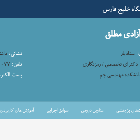
گاه خلیج فارس
زادی مطلق
:
استادیار
نشانی:
دانش
دکترای تخصصی / رمزنگاری
تلفن:
۰۷۷
انشکده مهندسی جم
پست الکترو
ت‌های پژوهشی
عناوین دروس
سوابق اجرایی
آموزش های کاربردی