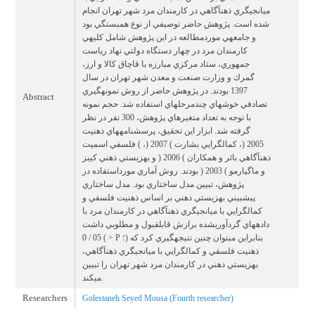
ميانجيگري ذهنآگاهي در كارمندان مرد شهر تهران انجام
شده است. پژوهش حاضر توصيفي از نوع همبستگي بود
و جامعهي موردمطالعه در اين پژوهش شامل كليهي
كارمندان مرد در چهار دستگاه دولتي نهاد رياست
جمهوري، ستاد مركزي مبارزه با قاچاق كالا و ارز،
گمرك و وزارت صنعت و معدن شهر تهران در سال
1397 بودند. در پژوهش حاضر از روش نمونهگيري
Abstract
تصادفي خوشهاي چندمرحلهاي استفاده شد. حجم نمونه
با توجه به تعداد متغيرهاي پژوهش، 300 نفر در نظر
گرفته شد. ابزار اين تحقيق، پرسشنامههاي ذهنيت
فلسفي اسميت ( 2005 (، كمالگرايي بشارت ) 2007 (،
ذهنآگاهي بائر و همكاران ) 2006 ( و بهزيستي ذهني كييز
و ماگيارمو ) 2003 ( بودند. روش آماري مورداستفاده در
پژوهش، تبيين مدل ساختاري بود. مدل ساختاري
پيشبيني بهزيستي ذهني بر اساس ذهنيت فلسفي و
كمالگرايي با ميانجيگري ذهنآگاهي در كارمندان مرد با
دادههاي گردآوريشده برازش قابلقبول و مطلوبي داشت
) 05 / 0 > P ؛) بنابراين ميتوان چنين نتيجهگيري كرد كه
ذهنيت فلسفي و كمالگرايي با ميانجيگري ذهنآگاهي،
بهزيستي ذهني در كارمندان مرد شهر تهران را تبيين
ميكند.
Researchers
Golestaneh Seyed Mousa (Fourth researcher)