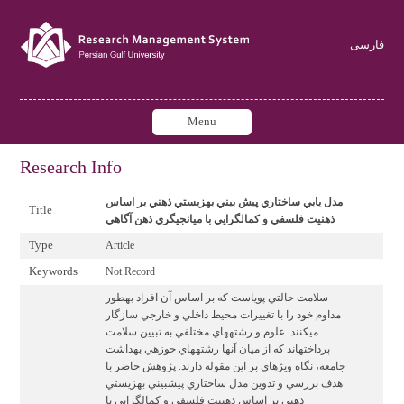
فارسی
Menu
Research Info
مدل يابي ساختاري پيش بيني بهزيستي ذهني بر اساس
Title
ذهنيت فلسفي و كمالگرايي با ميانجيگري ذهن آگاهي
Type
Article
Keywords
Not Record
سلامت حالتي پوياست كه بر اساس آن افراد بهطور
مداوم خود را با تغييرات محيط داخلي و خارجي سازگار
ميكنند. علوم و رشتههاي مختلفي به تبيين سلامت
پرداختهاند كه از ميان آنها رشتههاي حوزهي بهداشت
جامعه، نگاه ويژهاي بر اين مقوله دارند. پژوهش حاضر با
هدف بررسي و تدوين مدل ساختاري پيشبيني بهزيستي
ذهني بر اساس ذهنيت فلسفي و كمالگرايي با