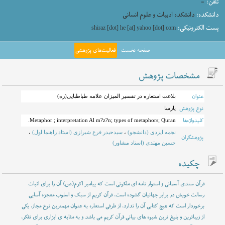
تلفن:
-
دانشکده:
دانشکده ادبیات و علوم انسانی
پست الکترونیکی:
shiraz [dot] he [at] yahoo [dot] com
صفحه نخست
فعالیت‌های پژوهشی
مشخصات پژوهش
عنوان
بلاغت استعاره در تفسیر المیزان علامه طباطبایی(ره)
نوع پژوهش
پارسا
کلیدواژه‌ها
Metaphor ; interpretation Al m?z?n; types of metaphors; Quran.
نجمه ایزدی (دانشجو)
،
سیدحیدر فرع شیرازی (استاد راهنما اول)
،
پژوهشگران
حسین مهتدی (استاد مشاور)
چکیده
قرآن سندی آسمانی و استوار نامه ای ملکوتی است که پیامبر اکرم(ص) آن را برای اثبات
رسالت خویش در برابر جهانیان گشوده است، قرآن کریم از سبک و اسلوب معجزه آسایی
برخوردار است که هیچ کتابی آن را ندارد، از طرفی استعاره به عنوان مهمترین نوع مجاز، یکی
از زیباترین و بلیغ ترین شیوه های بیانی قرآن کریم می باشد و به مثابه ی ابزاری برای تفکر،