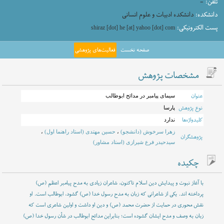
تلفن:
-
دانشکده:
دانشکده ادبیات و علوم انسانی
پست الکترونیکی:
shiraz [dot] he [at] yahoo [dot] com
صفحه نخست
فعالیت‌های پژوهشی
مشخصات پژوهش
عنوان
سیمای پیامبر در مدائح ابوطالب
نوع پژوهش
پارسا
کلیدواژه‌ها
ندارد
زهرا سرخوش (دانشجو)
،
حسین مهتدی (استاد راهنما اول)
،
پژوهشگران
سیدحیدر فرع شیرازی (استاد مشاور)
چکیده
با آغاز نبوت و پیدایش دین اسلام تاکنون، شاعران زیادی به مدح پیامبر اعظم (ص)
پرداخته اند. یکی از شاعرانی که زبان به مدح رسول خدا (ص) گشود، ابوطالب است. او
نقش محوری در حمایت از حضرت محمد (ص) و دین او داشت و اولین شاعری است که
زبان به وصف و مدح ایشان گشوده است؛ بنابراین مدائح ابوطالب در شأن رسول خدا (ص)