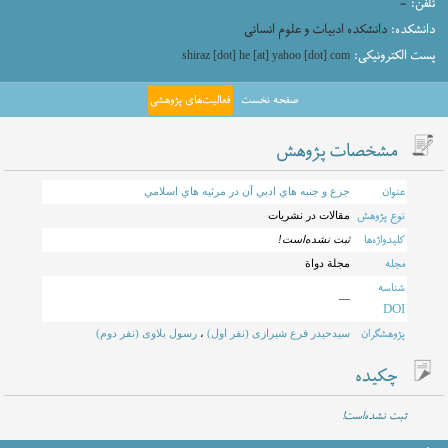
تلفن:
-
دانشکده:
دانشکده ادبیات و علوم انسانی
پست الکترونیکی:
shiraz [dot] he [at] yahoo [dot] com
صفحه نخست
فعالیت‌های پژوهشی
مشخصات پژوهش
عنوان
جزع و جنبه هاي ادبي آن در مرثيه هاي اسلامي
نوع پژوهش
مقالات در نشریات
کلیدواژه‌ها
ثبت نشده‌است!
مجله
مجلة دواة
شناسه
—
DOI
پژوهشگران
سیدحیدر فرع شیرازی (نفر اول)
،
رسول بلاوی (نفر دوم)
چکیده
ثبت نشده‌است!