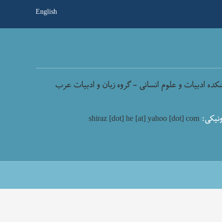
English
کده ادبیات و علوم انسانی - گروه زبان و ادبیات عرب
نیکی:
shiraz [dot] he [at] yahoo [dot] com