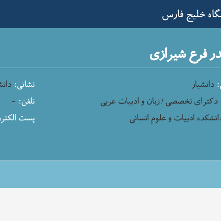
گاه خلیج فارس
ر فرع شیرازی
:
دانشیار
نشانی:
دانش
دکترای تخصصی / زبان و ادبیات عربی
تلفن:
-
انشکده ادبیات و علوم انسانی
پست الکترو