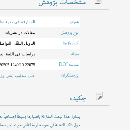
مشخصات پژوهش
عنوان
المفارقة في ضوء نظري
نوع پژوهش
مقالات در نشریات
کلیدواژه‌ها
التأویل التلقّی التواص
مجله
دراسات فی اللغة العرب
شناسه DOI
10.22075/lasem.2021.20505.1240
پژوهشگران
علی عندلیب (نفر اول
چکیده
یتناول هذا البحث المفارقة باعتبارها وسیطاً اجتماعیاً
حول تلک التقنیة فی ضوء نظریة التلقّی مع تحلیل مضام