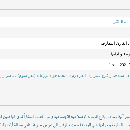
ّة التلقّي
ل القارئ المفارقة
یة و آدابها
)
،
سیدحیدر فرع شیرازی (نفر دوم)
،
محمدجواد پورعابد (نفر سوم)
،
ناصر زار
 تعتبر آلیة تهدف إبلاغ الرسالة الإصلاحیة الاجتماعیة والتی أخذت انتشاراً لدى الباحثین
ین النظریة وإجرائها على المفارقة حیث تطرقت إلى عرض نظریة التلقّی محللة أرکانها، 