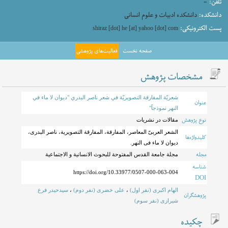
تلفن:
-
دانشکده:
دانشکده ادبیات و علوم انسانی
پست الکترونیکی:
shiraz [dot] he [at] yahoo [dot] com
صفحه نخست
فعالیت‌های پژوهشی
مشخصات پژوهش
شعريّة المفارقة التصويريّة في شعر ناصر البدري "ديوان لا ماء في
عنوان
النهر نموذجاً"
نوع پژوهش
مقالات در نشریات
الشعر العربیّ المعاصر، المفارقة، المفارقة التصویریة، ناصر البدری،
کلیدواژه‌ها
دیوان لا ماء فی النهر.
مجله
مجلة جامعة القدس المفتوحة للبحوث الانسانیة و الاجتماعیة
شناسه
https://doi.org/10.33977/0507-000-063-004
DOI
الهام اکبری (نفر اول)
،
علی خضری (نفر دوم)
،
سیدحیدر فرع
پژوهشگران
شیرازی (نفر سوم)
چکیده