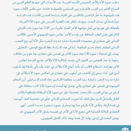
دخلت صورة الأنا والآخر النصوص الأدبیة العربیة، بعد الأحداث التی شهدها العالم العربی من
الصراع القائم بین الغرب والشرق و بین المسلمین والصهاینة خاصة، حتی عکس الکُتاب صورة
هذه المواجهة، ما حفّز الباحثین والناقدین على القیام بدراسة الضدین فأخذت هذه الدراسة
دوراً واسعاً فی میدان البحث، ویهدف نقاش هذه القضیة الحرص علی صورة الأنا العربیّة،
والحفاظ علی هویتها من أجل مواجهة الآخر العدوّ. والمراد من "الأنا" هنا صورة ذات اللبنانی
الثائر وفی نفس الوقت المحافظ عن بلده و"الآخر" یعکس صورة الصهیونی الأجنبی، فالکاتب
اللبنانی علی حجازی فی مجموعته القصصیة «شارة جدیدة للنصر» مثّل الأنا أی روح الشعب
اللبنانی المقاوم باتجاهٍ جدیدٍ للمقاومة. إننا فی هذه الدراسة، وفقا للمنهج الوصفی- التحلیلی
نهدف إلی استجلاء صورة الأنا تجاه صورة الآخر فی قصص علی حجازی، وما تقوم من علاقات
بینهما، إذ تعدّ القصص من الفنون التی تجسد إشکالیة الأنا والآخر، وتتیح الفرصة لتعکس
الآخر وهزائمه. استطاع الکاتب أن یأخذ أنواع الأنا والآخر فی نصّه، وأن یأتی بأمثلة لها بأسلوب
أدبیّ فنیّ. لذا؛ نسعی إلى الکشف عن أسلوب علی حجازی فی انعکاس صورة الأنا والآخر فی
شارة جدیدة للنصر، وکیفیّة سرّد الحرب، ومقاومة اللبنایین تجاه العدو الإسرائیلی. أبرز المحاور
الموجودة فی قصص علی حجازی والتی توصل لها البحث إن صورة الأنا کانت متفائلة على
الرغم من هزائم الحرب، فأمّ محمد شخصیّة تعبِّر عن صورة الأنا المتفائلة والمقاومة والآخر
القاتل والمحتلّ الذی یحلّ قتله، أما صورت المتشائم اللبنانی تجلّی فی شخصیة الجار "أبوسعد"
فی قصة الزفة، وعَکَسَ الأنا بالرغم مما تهدم وحُرقَ بصورة منتصرة جدیدة للنصر. أنهی
الحجازی العلاقة الجدلیّة التی تجمع الأنا فی الآخر فی قصصه بفشل الآخر الصهیونی، قد
توصل البحث إلى إن فی نهایة کلّ قصة یوجد ذلک الفشل الصهیونی.