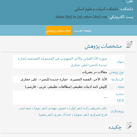
تلفن:
-
دانشکده:
دانشکده ادبیات و علوم انسانی
پست الکترونیکی:
shiraz [dot] he [at] yahoo [dot] com
صفحه نخست
فعالیت‌های پژوهشی
مشخصات پژوهش
صورة الأنا اللبناني والآخر الصهيوني في المجموعة القصصية (شارة
عنوان
جديدة للنصر) لعلي حجازي
نوع پژوهش
مقالات در نشریات
کلیدواژه‌ها
الأنا، الآخر، القصة القصیرة، «شارة جدیدة للنصر»، علی حجازی.
مجله
کاوش نامه ادبیات تطبیقی (مطالعات تطبیقی عربی - فارسی)
شناسه
—
DOI
علی شریفی زاده (نفر اول)
،
حسین مهتدی (نفر دوم)
،
سیدحیدر
پژوهشگران
فرع شیرازی (نفر سوم)
،
خداداد بحری (نفر پنجم)
چکیده