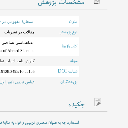
مشخصات پژوهش
عنوان
استعارۀ مفهومي در ق
نوع پژوهش
مقالات در نشریات
کلیدواژه‌ها
Yusuf Ahmed Shamlou
مجله
کاوش نامه ادبیات تط
شناسه DOI
10.22126/jccl.2024.9128.2495
پژوهشگران
عباس نجفی (نفر اول
چکیده
استعاره، چه به عنوان عنصری تزیینی و خواه به مثابۀ