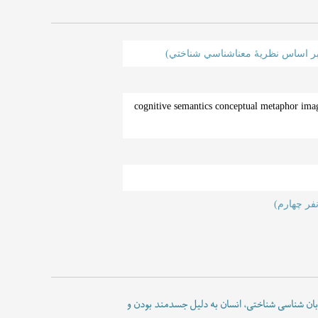
(بر اساس نظريۀ معناشناسي شناختي)
 مفهومی طرحواره های تصویری سعدی یوسف احمد شاملو cognitive semantics conceptual metaphor image schemas
فر چهارم)
 زبان شناسی شناختی، انسان به دلیل جسدمند بودن و