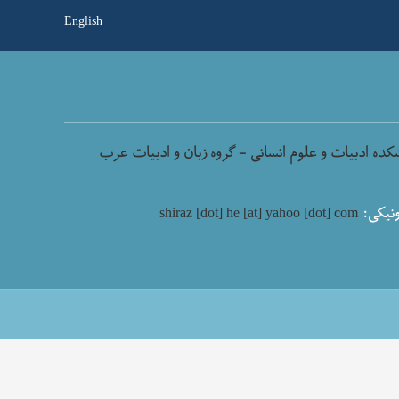
English
کده ادبیات و علوم انسانی - گروه زبان و ادبیات عرب
نیکی:
shiraz [dot] he [at] yahoo [dot] com