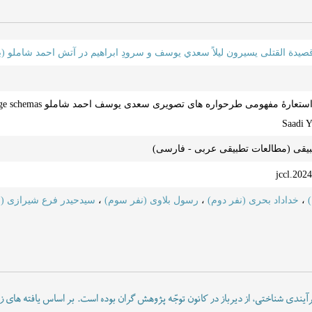
صيدة القتلى يسيرون ليلاً سعدي يوسف و سرودِ ابراهيم در آتش احمد شاملو 
معناشناسی شناختی استعارۀ
Saadi 
بیقی (مطالعات تطبیقی عربی - فارسی)
)
،
خداداد بحری (نفر دوم)
،
رسول بلاوی (نفر سوم)
،
سیدحیدر فرع شیرازی (ن
 فرآیندی شناختی، از دیرباز در کانون توجّه پژوهش گران بوده است. بر اساس یافته های