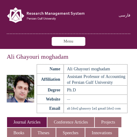
فارسی
Menu
Ali Ghayouri moghadam
Name
Ali Ghayouri moghadam
Assistant Professor of Accounting
Affiliation
of Persian Gulf University
Degree
Ph.D
Website
—
Email
ali [dot] ghauory [at] gmail [dot] com
Journal Articles
Conference Articles
Projects
Books
Theses
Speeches
Innovations