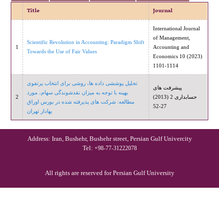
Title
Journal
International Journal
of Management,
Scientific Revolution in Accounting: Paradigm Shift
1
Accounting and
Towards the Use of Fair Values
Economics 10 (2023)
1101-1114
تحلیل پوششی داده ها، روشی برای انتخاب پرتفوی
پیشرفت های
بهینه با توجه به میزان نقدشوندگی سهام، مورد
2
حسابداری 2 (2013)
مطالعه: شرکت های پذیرفته شده در بورس اوراق
27-52
بهادار تهران
Address: Iran, Bushehr, Bushehr street, Persian Gulf Univercity
Tel:
+98-77-31222078
All rights are reserved for Persian Gulf University