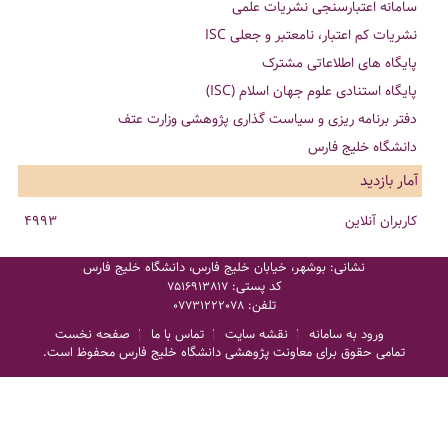
سامانه اعتبارسنجی نشریات علمی
نشریات کم اعتبار، نامعتبر و جعلی ISC
پایگاه های اطلاعاتی مشترک
پایگاه استنادی علوم جهان اسلام (ISC)
دفتر برنامه ریزی و سیاست گذاری پژوهشی وزارت عتف
دانشگاه خلیج فارس
آمار بازدید
کاربران آنلاین
4993
نشانی: بوشهر، خیابان خلیج فارس، دانشگاه خلیج فارس
کد پستی:
7516913817
تلفن:
07731222078
ورود به سامانه
نقشه سایت
تماس با ما
صفحه نخست
تمامی حقوق برای معاونت پژوهشی دانشگاه خلیج فارس محفوظ است.