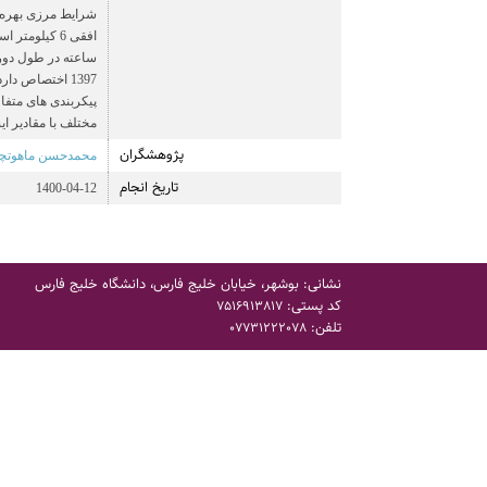
1397 اختصاص د
مختلف با مقادیر ایستگاه ها
پژوهشگران
محمدحسن ماهوتچی
تاریخ انجام
1400-04-12
نشانی: بوشهر، خیابان خلیج فارس، دانشگاه خلیج فارس
کد پستی:
7516913817
تلفن:
07731222078