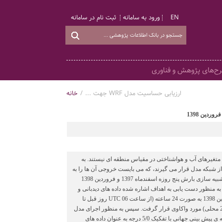
EN
ورود به سامانه
ثبت نام در سامانه
ح‌های پژوهش و فناوری
ارزیابی حساسیت مدل WRF جهت ...
/
خانه
 متغیرهای آب و هواشناختی در مقیاس منطقه ای نیستند. به
 از شبکه مدل قرار می گیرند، که می بایست خروجی آن ها را به
مقیاس منطقه ای تبدیل نمود. با این تفاسیر هدف از پژوهش حاضر، بررسی پیکربندی های مختلف مدل WRF در شبیه سازی بارش پنج روزه اسفندماه 1397 و فروردین 1398
 منظور دست یابی به اهداف اشاره شده داده های دیدبانی و
کنترل کیفی شده بارش در 13 ایستگاه همدیدی استان گلستان برای دوره ی 5 روزه ی 26 اسفند 1397 تا 2 فروردین 1398 به صورت 24 ساعته (از ساعت 06 UTC روز قبل تا
ساعت 06 UTC روز بعد) و 6 ساعته (ساعت های 00، 06، 12 و 18 UTC به ترتیب برابر با 3:30، 9:30، 15:30 و 21:30 محلی) مورد واکاوی قرار گرفت. سپس به منظور اجرای مدل
WRF دو نوع داده ورودی شامل داده های شرایط اولیه و داده های شرایط مرزی استفاده گردید. از داده های سامانه ی پیش بینی جهانی با تفکیک 5/0 درجه به عنوان داده های