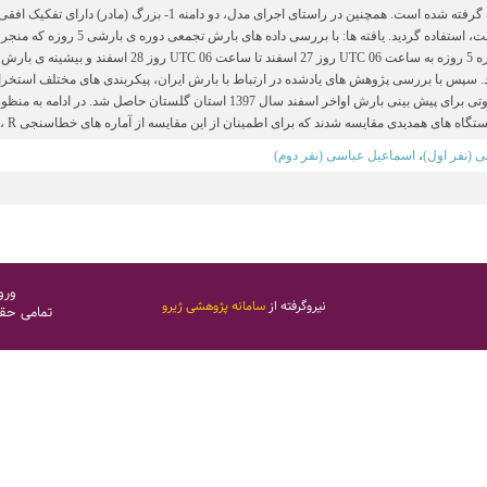
ارد. سپس با بررسی پژوهش های یادشده در ارتباط با بارش ایران، پیکربندی های مختلف استخراج 
پیکربندی های متفاوتی برای پیش بینی بارش اواخر اسفند سال 1397 است
ی همدیدی مقایسه شدند که برای اطمینان از این مقایسه از آماره های خطاسنجی MAE، d، R و ENS استفاده گردید. نتیجه گیری: در بین تما
 (نفر اول)
،
اسماعیل عباسی (نفر دوم)
ورو
نیروگرفته از
سامانه پژوهشی ژیرو
تمامی حق