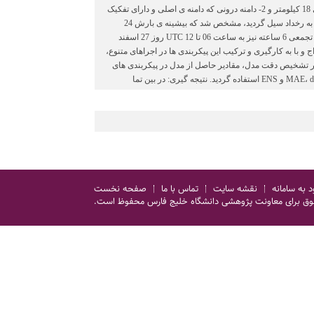
شرایط مرزی بهره گرفته شده است. همچنین در راستای اجرای مدل، دو دامنه 1- بزرگ (مادر) دارای تفکیک افقی 18 کیلومتر و 2- دامنه درونی که دامنه ی اصلی و دارای تفکیک
افقی 6 کیلومتر است، استفاده گردید. یافته ها: با بررسی داده های بارش تجمعی دوره ی بارشی 5 روزه که منجر به رخداد سیل گردید، مشخص شد که بیشینه ی بارش 24
ساعته در طول دوره 5 روزه به ساعت 06 UTC روز 27 اسفند تا ساعت 06 UTC روز 28 اسفند و بیشینه ی بارش تجمعی 6 ساعته نیز به ساعت 06 تا 12 UTC روز 27 اسفند
و با به کارگیری و ترکیب این پیکربندی ها در اجراهای متنوع،
ان گلستان حاصل شد. در ادامه به منظور تشخیص دقت مدل، مقادیر حاصل از مدل در پیکربندی های
د به سامانه
نقشه سایت
تماس با ما
صفحه نخست
وق برای معاونت پژوهشی دانشگاه خلیج فارس محفوظ است.