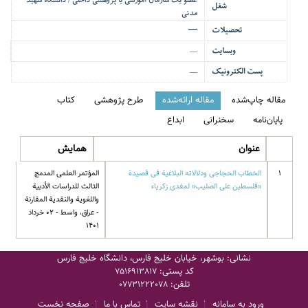
عضو یک سازمان آموزشی یا پژوهشی داخلی / دانشگاه شهید
شغل
مدنی
تحصیلات
—
وبسایت
—
پست الکترونیک
—
مقاله چاپ‌شده
مقاله ارائه‌شده
طرح پژوهشی
کتاب
پایان‌نامه
سخنرانی
ابداع
عنوان
همایش
1
الخطاب الحجاجی ودلالاته البلاغیة فی قصیدة
المؤتمر العلمی المدمج
«فلسطین علی الصلیب» لمفدی زکریاء
الثالث للدراسات الأدبیة
واللغویة والنقدیة المقارنة
- عراق، واسط - 02 خرداد
1401
نشانی: بوشهر، خیابان خلیج فارس، دانشگاه خلیج فارس
کد پستی:
7516913817
تلفن:
07731222078
ورود به سامانه
نقشه سایت
تماس با ما
صفحه نخست