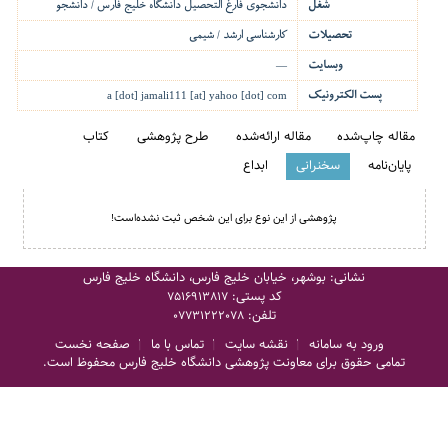
شغل
دانشجوی فارغ التحصیل دانشگاه خلیج فارس / دانشجو
تحصیلات
کارشناسی ارشد / شیمی
وبسایت
—
پست الکترونیک
a [dot] jamali111 [at] yahoo [dot] com
مقاله چاپ‌شده
مقاله ارائه‌شده
طرح پژوهشی
کتاب
پایان‌نامه
سخنرانی
ابداع
پژوهشی از این نوع برای این شخص ثبت نشده‌است!
نشانی: بوشهر، خیابان خلیج فارس، دانشگاه خلیج فارس
کد پستی:
7516913817
تلفن:
07731222078
ورود به سامانه
نقشه سایت
تماس با ما
صفحه نخست
تمامی حقوق برای معاونت پژوهشی دانشگاه خلیج فارس محفوظ است.