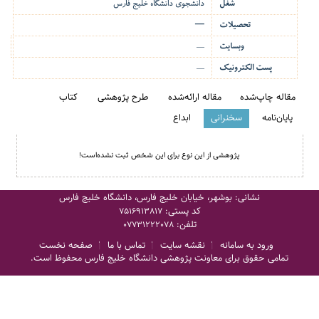
شغل
دانشجوی دانشگاه خلیج فارس
تحصیلات
—
وبسایت
—
پست الکترونیک
—
مقاله چاپ‌شده
مقاله ارائه‌شده
طرح پژوهشی
کتاب
پایان‌نامه
سخنرانی
ابداع
پژوهشی از این نوع برای این شخص ثبت نشده‌است!
نشانی: بوشهر، خیابان خلیج فارس، دانشگاه خلیج فارس
کد پستی:
7516913817
تلفن:
07731222078
ورود به سامانه
نقشه سایت
تماس با ما
صفحه نخست
تمامی حقوق برای معاونت پژوهشی دانشگاه خلیج فارس محفوظ است.