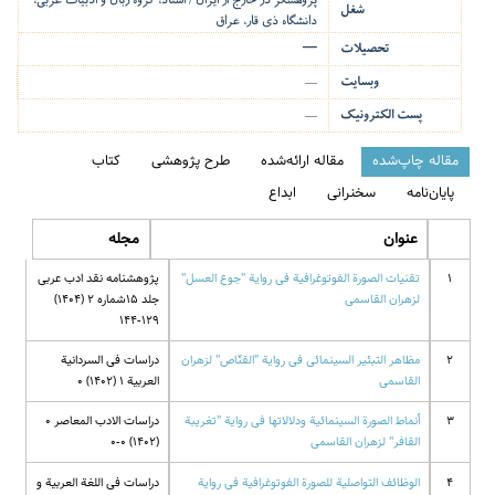
پژوهشگر در خارج از ایران / استاد، گروه زبان و ادبیات عربی،
شغل
دانشگاه ذی قار، عراق
تحصیلات
—
وبسایت
—
پست الکترونیک
—
مقاله چاپ‌شده
مقاله ارائه‌شده
طرح پژوهشی
کتاب
پایان‌نامه
سخنرانی
ابداع
عنوان
مجله
1
تقنیات الصورة الفوتوغرافیة فی روایة "جوع العسل"
پژوهشنامه نقد ادب عربی
لزهران القاسمی
جلد 15شماره 2 (1404)
129-144
2
مظاهر التبئیر السینمائی فی روایة "القنّاص" لزهران
دراسات فی السردانیة
القاسمی
العربیة 1 (1402) 0
3
أنماط الصورة السینمائیة ودلالاتها فی روایة "تغریبة
دراسات الادب المعاصر 0
القافر" لزهران القاسمی
(1402) 0-0
4
الوظائف التواصلیة للصورة الفوتوغرافیة فی روایة
دراسات فی اللغة العربیة و