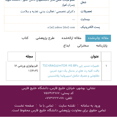
عضو هیئت علمی سایر دانشگاههای داخل کشور / دانشگاه شهید
شغل
چمران اهواز
تحصیلات
دکترای تخصصی / فعالیت بدنی، تغذیه و سلامت
وبسایت
—
پست الکترونیک
a [at] yahoo [dot] com
مقاله چاپ‌شده
مقاله ارائه‌شده
طرح پژوهشی
کتاب
پایان‌نامه
سخنرانی
ابداع
عنوان
مجله
1
تغییرات مسیر ژنی TSC2(RAGs)/mTOR /4E-BPs
فیزیولوژی ورزشی 16
بافت کلیه رت های نر بدنبال یک دوره تمرین
(1403) 1
مقاومتی و مصرف مکمل اسپیرولینا پلانتسیس
نشانی: بوشهر، خیابان خلیج فارس، دانشگاه خلیج فارس
کد پستی:
7516913817
تلفن:
07731222078
ورود به سامانه
نقشه سایت
تماس با ما
صفحه نخست
تمامی حقوق برای معاونت پژوهشی دانشگاه خلیج فارس محفوظ است.