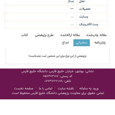
شغل
همکار
تحصیلات
—
وبسایت
—
پست الکترونیک
—
مقاله چاپ‌شده
مقاله ارائه‌شده
طرح پژوهشی
کتاب
پایان‌نامه
سخنرانی
ابداع
پژوهشی از این نوع برای این شخص ثبت نشده‌است!
نشانی: بوشهر، خیابان خلیج فارس، دانشگاه خلیج فارس
کد پستی:
7516913817
تلفن:
07731222078
ورود به سامانه
نقشه سایت
تماس با ما
صفحه نخست
تمامی حقوق برای معاونت پژوهشی دانشگاه خلیج فارس محفوظ است.