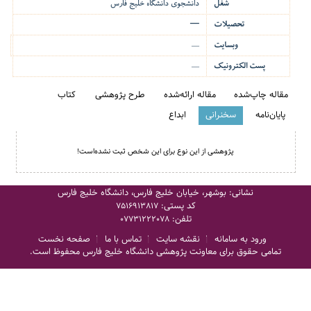
شغل
دانشجوی دانشگاه خلیج فارس
تحصیلات
—
وبسایت
—
پست الکترونیک
—
مقاله چاپ‌شده
مقاله ارائه‌شده
طرح پژوهشی
کتاب
پایان‌نامه
سخنرانی
ابداع
پژوهشی از این نوع برای این شخص ثبت نشده‌است!
نشانی: بوشهر، خیابان خلیج فارس، دانشگاه خلیج فارس
کد پستی:
7516913817
تلفن:
07731222078
ورود به سامانه
نقشه سایت
تماس با ما
صفحه نخست
تمامی حقوق برای معاونت پژوهشی دانشگاه خلیج فارس محفوظ است.