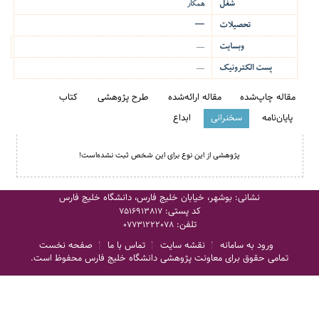
شغل
همکار
تحصیلات
—
وبسایت
—
پست الکترونیک
—
مقاله چاپ‌شده
مقاله ارائه‌شده
طرح پژوهشی
کتاب
پایان‌نامه
سخنرانی
ابداع
پژوهشی از این نوع برای این شخص ثبت نشده‌است!
نشانی: بوشهر، خیابان خلیج فارس، دانشگاه خلیج فارس
کد پستی:
7516913817
تلفن:
07731222078
ورود به سامانه
نقشه سایت
تماس با ما
صفحه نخست
تمامی حقوق برای معاونت پژوهشی دانشگاه خلیج فارس محفوظ است.