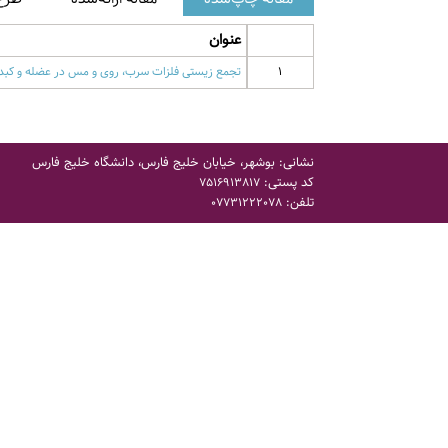
عنوان
1
تجمع زیستی فلزات سرب، روی و مس در عضله و کبد 
نشانی: بوشهر، خیابان خلیج فارس، دانشگاه خلیج فارس
کد پستی:
7516913817
تلفن:
07731222078