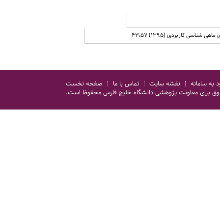
ی شناسی کاربردی (1395) 43،57
د به سامانه
نقشه سایت
تماس با ما
صفحه نخست
وق برای معاونت پژوهشی دانشگاه خلیج فارس محفوظ است.