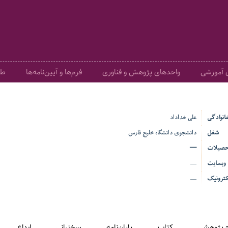
ی آموزشی
واحدهای پژوهش و فناوری
فرم‌ها و آیین‌نامه‌ها
طر
خانوادگی
علی خداداد
شغل
دانشجوی دانشگاه خلیج فارس
حصیلات
—
وبسایت
—
ترونیک
—
 پژوهشی
کتاب
پایان‌نامه
سخنرانی
ابداع