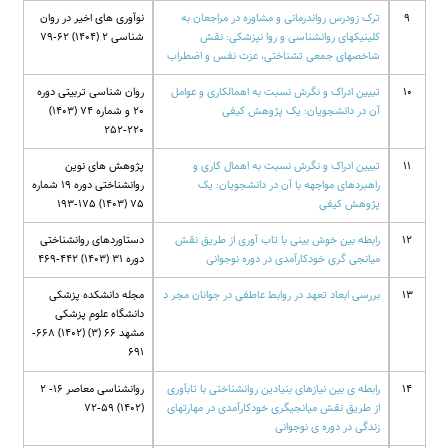
9
ترک زودرس رواندرمانی و مشاوره در مراجعان به
نوآوری های اخیر در روان
کلینیکهای روانشناسی و روا نپزشکی: نقش
شناسی 2 (1404) 62-79
شاخصهای جمعی تشناختی، عزت نفس و اضطراب
10
تبیین ادراک و نگرش نسبت به اهمالکاری و عوامل
روان شناسی تربیتی دوره
آن در دانشجویان: یک پژوهش کیفی
20 و شماره 74 (1403)
220-252
11
تبیین ادراک و نگرش نسبت به اهمال کاری و
پژوهش های نوین
راهبردهای مواجهه با آن در دانشجویان: یک
روانشناختی دوره 19 شماره
پژوهش کیفی
75 (1403) 175-193
12
رابطه بین خوش بینی با تاب آوری از طریق نقش
دستاوردهای روانشناختی
میانجی گری خودکارآمدی در دوره نوجوانی
دوره 31 (1403) 442-469
13
بررسی ابعاد تعهد در روابط عاطفی در جوانان مجر د
مجله دانشکده پزشکی
دانشگاه علوم پزشکی
مشهد 66 (3) (1402) 668-
691
14
رابطه ی بین نیازهای بنیادین روانشناختی با تابآوری
روانشناسی معاصر 16- 2
از طریق نقش میانجیگری خودکارآمدی در مهارتهای
(1402) 59-72
زندگی در دوره ی نوجوانی