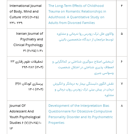
International Journal
The Long-Term Effects of Childhood
4
of Body, Mind and
Trauma on Romantic Relationships in
Culture 12(7) (2025)
Adulthood: A Quantitative Study on
231- 239
Adults from Divorced Families
5
واکاوی علل ترک زودرس روا ندرمانی و مشاوره
Iranian Journal of
توسط مراجعان از دیدگاه متخصصین بالینی
Psychiatry and
Clinical Psychology
31 (2025) 1-30
6
ثربخشی اصلاح سوگیری شناختی بر کمالگرایی و
تحقیقات علوم رفتاری 23
انعطاف پذیری شناختی در اختلال شخصیت
(1404) 282-294
وسواسی جبری
7
نقش الگوی دلبستگی بیمار به درمانگر و انگیزش
پرستاری کودکان 11(4)
درمان در پیش بینی ترک زودرس روان درمانی و
(1404) 1-13
مشاوره
Journal Of
Development of the Interpretation Bias
8
Adolescent And
Questionnaire for Obsessive-Compulsive
Youth Psychological
Personality Disorder and Its Psychometric
Studies 6 (7) (2025) 1-
Properties
13