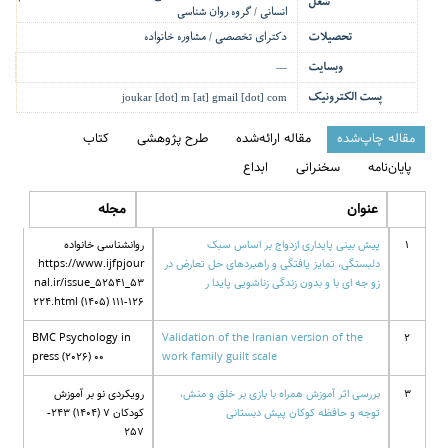
شغل
انسانی / گروه روان شناسی
تحصیلات
دکترای تخصصی / مشاوره خانواده
وبسایت
—
پست الکترونیک
joukar [dot] m [at] gmail [dot] com
مقاله چاپ‌شده
مقاله ارائه‌شده
طرح پژوهشی
کتاب
پایان‌نامه
سخنرانی
ابداع
عنوان
مجله
1
پیش بینی پایداری ازدواج بر اساس سبک
روانشناسی خانواده
دلبستگی، تمایز یافتگی و راهبردهای حل تعارض در
https://www.ijfpjour
زو جه ای با و بدون زندگی زناشویی پایدا ر
nal.ir/issue_52541_53
224.html (1405) 111-126
BMC Psychology in
Validation of the Iranian version of the
2
press (2026) 00
work family guilt scale
3
بررسی اثر آموزش همراه با بازی بر خلق و منش،
رویکردی نو بر آموزش
توجه و حافظه کوکان پیش دبستانی
کودکان 7 (1404) 243-
257