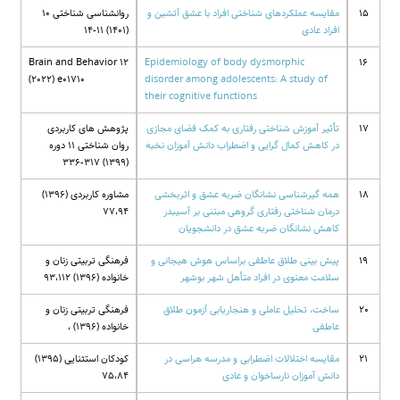
15
مقایسه عملکردهای شناختی افراد با عشق آتشین و
روانشناسی شناختی 10
افراد عادی
(1401) 11-14
Brain and Behavior 12
Epidemiology of body dysmorphic
16
(2022) e01710
disorder among adolescents: A study of
their cognitive functions
17
تأثیر آموزش شناختی رفتاری به کمک فضای مجازی
پژوهش های کاربردی
در کاهش کمال گرایی و اضطراب دانش آموزان نخبه
روان شناختی 11 دوره
(1399) 317-336
18
همه گیرشناسی نشانگان ضربه عشق و اثربخشی
مشاوره کاربردی (1396)
درمان شناختی رفتاری گروهی مبتنی بر آسیبدر
77،94
کاهش نشانگان ضربه عشق در دانشجویان
19
پیش بینی طلاق عاطفی براساس هوش هیجانی و
فرهنگی تربیتی زنان و
سلامت معنوی در افراد متأهل شهر بوشهر
خانواده (1396) 93،112
20
ساخت، تحلیل عاملی و هنجاریابی آزمون طلاق
فرهنگی تربیتی زنان و
عاطفی
خانواده (1396) ،
21
مقایسه اختلالات اضطرابی و مدرسه هراسی در
کودکان استثنایی (1395)
دانش آموزان نارساخوان و عادی
75،84