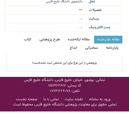
شغل
دانشجوی دانشگاه خلیج فارس
تحصیلات
—
وبسایت
—
پست الکترونیک
—
مقاله چاپ‌شده
مقاله ارائه‌شده
طرح پژوهشی
کتاب
پایان‌نامه
سخنرانی
ابداع
پژوهشی از این نوع برای این شخص ثبت نشده‌است!
نشانی: بوشهر، خیابان خلیج فارس، دانشگاه خلیج فارس
کد پستی:
7516913817
تلفن:
07731222078
ورود به سامانه
نقشه سایت
تماس با ما
صفحه نخست
تمامی حقوق برای معاونت پژوهشی دانشگاه خلیج فارس محفوظ است.