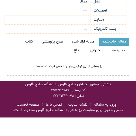
شغل
همکار
تحصیلات
—
وبسایت
—
پست الکترونیک
—
مقاله چاپ‌شده
مقاله ارائه‌شده
طرح پژوهشی
کتاب
پایان‌نامه
سخنرانی
ابداع
پژوهشی از این نوع برای این شخص ثبت نشده‌است!
نشانی: بوشهر، خیابان خلیج فارس، دانشگاه خلیج فارس
کد پستی:
7516913817
تلفن:
07731222078
ورود به سامانه
نقشه سایت
تماس با ما
صفحه نخست
تمامی حقوق برای معاونت پژوهشی دانشگاه خلیج فارس محفوظ است.