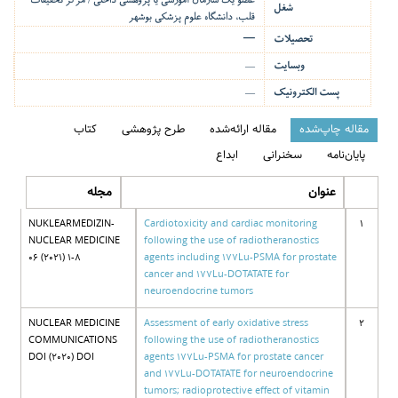
عضو یک سازمان آموزشی یا پژوهشی داخلی / مرکز تحقیقات
شغل
قلب، دانشگاه علوم پزشکی بوشهر
—
تحصیلات
وبسایت
—
پست الکترونیک
—
مقاله چاپ‌شده
مقاله ارائه‌شده
طرح پژوهشی
کتاب
پایان‌نامه
سخنرانی
ابداع
عنوان
مجله
NUKLEARMEDIZIN-
Cardiotoxicity and cardiac monitoring
1
NUCLEAR MEDICINE
following the use of radiotheranostics
06 (2021) 1-8
agents including 177Lu-PSMA for prostate
cancer and 177Lu-DOTATATE for
neuroendocrine tumors
NUCLEAR MEDICINE
Assessment of early oxidative stress
2
COMMUNICATIONS
following the use of radiotheranostics
DOI (2020) DOI
agents 177Lu-PSMA for prostate cancer
and 177Lu-DOTATATE for neuroendocrine
tumors; radioprotective effect of vitamin