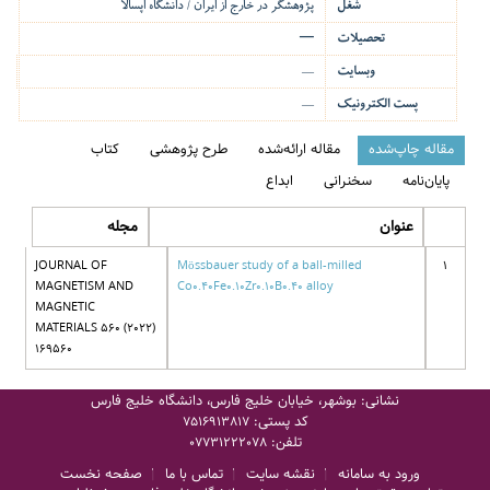
شغل
پژوهشگر در خارج از ایران / دانشگاه اُپسالا
تحصیلات
—
وبسایت
—
پست الکترونیک
—
مقاله چاپ‌شده
مقاله ارائه‌شده
طرح پژوهشی
کتاب
پایان‌نامه
سخنرانی
ابداع
عنوان
مجله
JOURNAL OF
Mössbauer study of a ball-milled
1
MAGNETISM AND
Co0.40Fe0.10Zr0.10B0.40 alloy
MAGNETIC
MATERIALS 560 (2022)
169560
نشانی: بوشهر، خیابان خلیج فارس، دانشگاه خلیج فارس
کد پستی:
7516913817
تلفن:
07731222078
ورود به سامانه
نقشه سایت
تماس با ما
صفحه نخست