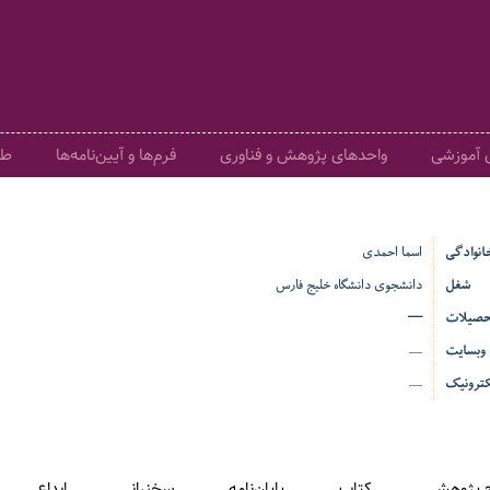
ی آموزشی
واحدهای پژوهش و فناوری
فرم‌ها و آیین‌نامه‌ها
طر
خانوادگی
اسما احمدی
شغل
دانشجوی دانشگاه خلیج فارس
حصیلات
—
وبسایت
—
ترونیک
—
 پژوهشی
کتاب
پایان‌نامه
سخنرانی
ابداع