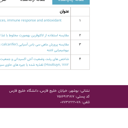
عنوان
ances, immune response and antioxidant
1
2
مقایسه استفاده از لاکتوفرین بهصورت مخلوط با غذا و اسپری بر
3
بیوشیمیایی لاشه
4
Houttuyn, 1782) تغذیه شده با جیره های حاوی سیترات سدیم
نشانی: بوشهر، خیابان خلیج فارس، دانشگاه خلیج فارس
کد پستی:
7516913817
تلفن:
07731222078