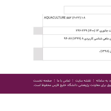
AQUACULTURE 552 (2022) 1-8
1 (1400) 239-246
 شناسی کاربردی 8 (1399) 87-94
) ،
د به سامانه
نقشه سایت
تماس با ما
صفحه نخست
وق برای معاونت پژوهشی دانشگاه خلیج فارس محفوظ است.