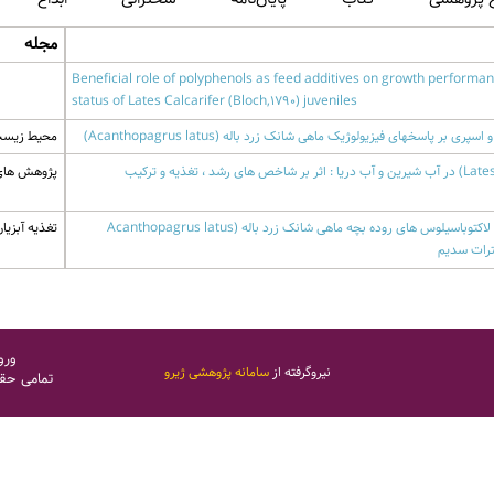
مجله
Beneficial role of polyphenols as feed additives on growth perform
status of Lates Calcarifer (Bloch,1790) juveniles
 پاسخهای فیزیولوژیک ماهی شانک زرد باله (Acanthopagrus latus)
محیط زیست جانوری 3
مقایسه پرورش ماهی سی باس آسیایی (Lates calcarifer) در آب شیرین و آب دریا : اثر بر شاخص های رشد ، تغذیه و ترکیب
پژوهش های ماهی
شاخص های رشد، وضعیت آنتی اکسیدانی و جمعیت لاکتوباسیلوس های روده بچه ماهی شانک زرد باله (Acanthopagrus latus
تغذیه آبزیان (1398
ورو
نیروگرفته از
سامانه پژوهشی ژیرو
تمامی حق