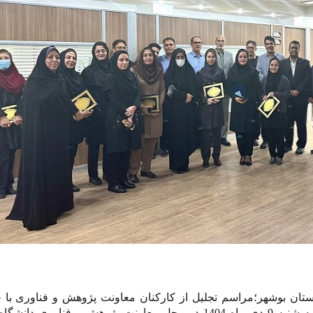
ستان بوشهر؛مراسم تجلیل از کارکنان معاونت پژوهش و فناوری با 
معاون،مدیران و کارکنان محترم معاونت روز سه شنبه 9 دی ماه 1404 در محل معاونت پژوهش و فناوری 