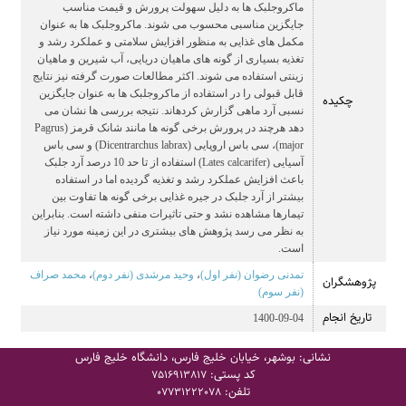
ماکروجلبک ها به دلیل سهولت پرورش و قیمت مناسب
جایگزین مناسبی محسوب می شوند. ماکروجلبک ها به عنوان
مکمل های غذایی به منظور افزایش سلامتی و عملکرد رشد و
تغذیه بسیاری از گونه های ماهیان دریایی، آب شیرین و ماهیان
زینتی استفاده می شوند. اکثر مطالعات صورت گرفته نیز نتایج
قابل قبولی را در استفاده از ماکروجلبک ها به عنوان جایگزین
چکیده
نسبی آرد ماهی گزارش کردهاند. نتیجه بررسی ها نشان می
دهد هرچند در پرورش برخی گونه ها مانند شانک قرمز (Pagrus
major)، سی باس اروپایی (Dicentrarchus labrax) و سی باس
آسیایی (Lates calcarifer) استفاده از تا حد 10 درصد آرد جلبک
باعث افزایش عملکرد رشد و تغذیه گردیده اما در استفاده
بیشتر از آرد جلبک در جیره غذایی برخی گونه ها تفاوت بین
تیمارها مشاهده نشد و حتی تاثیرات منفی داشته است. بنابراین
به نظر می رسد پژوهش های بیشتری در این زمینه مورد نیاز
است.
تمدنی رضوان (نفر اول)
،
وحید مرشدی (نفر دوم)
،
محمد صراف
پژوهشگران
(نفر سوم)
تاریخ انجام
1400-09-04
نشانی: بوشهر، خیابان خلیج فارس، دانشگاه خلیج فارس
کد پستی:
7516913817
تلفن:
07731222078