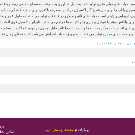
د، حباب های میلی متری تولید شده به دلیل شناوری به سرعت به سطح بالا می روند و باعث پا
یژن با آب را برای حل شدن گاز اکسیژن در آب یا مصرف باکتری برای حذف آلایندگی پساب ک
، اروپایی و ژاپنی است حباب های نانو و میکرو در فاضلاب تولید می کنند که طول عمر و مان
 های انجام شده میکرو حباب ها و نانو حباب ها تاثیر قابل توجهی در بهبود عملکرد سیستم ه
وزر حباب های میکرو تولید می کند، سطح ویژه حباب افزایش می یابد، که به معنای زمان تم
 اول)
،
جواد زارع (همکار)
س
ورو
نیروگرفته از
سامانه پژوهشی ژیرو
تمامی حق