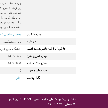
وارد فاضلاب می شو
رو، زمان تماس اکس
شرکت های آمریکایی
دیگر، مطابق بررسی
داشت. هنگامی دیفی
پژوهشگران
محسن عباسی (نفر
نوع طرح
برون دانشگاهی
کارفرما یا ارگان تامین‌کننده اعتبار
دانشگاه خلیج فار
زمان شروع طرح
1402-03-07
زمان خاتمه طرح
1403-09-21
مدت‌زمان مصوب
6
فایل پوستر
دانلود
نشانی: بوشهر، خیابان خلیج فارس، دانشگاه خلیج فارس
کد پستی:
7516913817