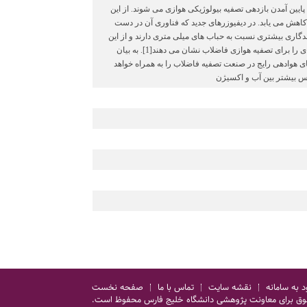
یین آمدن بازدهی تصفیه بیولوژیکی هوازی می شوند. از این
اهش می یابد. در دیفیوزرهای جدید که فناوری آن در دست
دگاری بیشتری نسبت به حباب های میلی متری دارند و از این
رو، زمان کافی را برای واکنش مؤثر با عوامل بیماری زا و آلاینده ها فراهم می کنند، بنابراین پتانسیل فوق العاده ای را برای تصفیه هوازی فاضلاب نشان می دهند[1]. به بیان
ای هوادهی رایج در صنعت تصفیه فاضلاب را به همراه خواهد
اس بیشتر بین آب و اکسیژن
د به سامانه
نقشه سایت
تماس با ما
صفحه نخست
وق برای معاونت پژوهشی دانشگاه خلیج فارس محفوظ است.