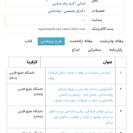
شغل
انسانی / گروه روان شناسی
تحصیلات
دکترای تخصصی / روانشناسی
وبسایت
—
پست الکترونیک
mgolestaneh [at] yahoo [dot] com
مقاله چاپ‌شده
مقاله ارائه‌شده
طرح پژوهشی
کتاب
پایان‌نامه
سخنرانی
ابداع
عنوان
کارفرما
1
ارایه مدل مشارکت در وقف با هدف ارتقای فرهنگ
دانشگاه خلیج فارس
وقف
(1401)
2
تأثیرآموزش ساختار والدینی بر بهبود نیازهای
دانشگاه خلیج فارس
روانشناختی، تعامل والد – نوجوان و کاهش
(1399)
رفتارهای پر خطر در نوجوانان شهرستان بوشهر
3
بررسی عوامل فرهنگی، روانی، اجتماعی پدیده طلاق
دانشگاه خلیج فارس
در استان بوشهر با تکیه بر طلاق در سالهای اول
(1397)
زندگی