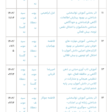
نه
11
اثر بخشی آموزش توانبخشی
غزل ابراهیمی
یوس
سید
1402/
شناختی بر بهبود پردازش اطالعات،
ف
موس
11/04
آگاهی فراشناختی و خودآگاهی
دهقان
ی
شناختی دانشآموزان با اختالل نقص
ی
گلستا
توجه، بیش فعالی
نه
12
اثربخشی ِ آموزش مهارت های
فاطمه
یوس
سید
1402/
خوش بینی تحصیلی بر بهبود
بهرامیان
ف
موس
07/1
کارکردهای اجرایی دانش آموزان با
دهقان
ی
5
اختلال کم توجهی و بیش فعّالی
ی
گلستا
نه
13
آموزش تاب آوری مبتنی بر ذهن
امیررضا
سید
یوس
1402/
آگاهی بر حافظه فعال، خود
قربانی
موس
ف
04/14
تنظیمی هیجانی و مشارکت در
ی
دهقان
کلاس در دانش آموزان پسر پایه
گلستا
ی
ششم ابتدایی شهر لنده
نه
14
اثر بخشی آموزش توانبخشی
فاطمه جوکار
یوس
سید
1402/
شناختی رایانه ای بر اجتناب-
ف
موس
04/14
شناختی، سوگیری شناختی و
دهقان
ی
پایستگی تحصیلی دانش آموزان