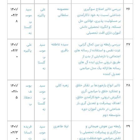
26
بررسی تاثیر اصلاح سوگیری
معصومه
علی
سید
1401/
شناختی نسبت به خود ناکارآمدی
سلطانی
پاکیزه
موس
04/2
بر مسئولیت پذیری، توانایی حل
ی
8
مسئله، و انگیزه تحصیلی دانش
گلستا
آموزان دارای افت تحصیلی
نه
27
بررسی رابطه ی بین کمال گرایی،
سیده عاطفه
سید
علی
1401/
عزت نفس و استفاده از رسانه های
باقری
موس
پاکیزه
04/2
اجتماعی با نارضایتی از بدن از
ی
0
طریق درونی سازی ایده آل های
گلستا
رسانه ها:ارائه یک مدل میانجی
نه
تعدیل کننده
28
تاثیر انواع بازخوردها بر تفکر خلاق
زهره کللی
سید
یوس
1401/
و عملکرد خلاق با میانجی گری
موس
ف
04/0
انگیزش درونی، خودکارآمدی خلاق،
ی
دهقان
5
اهداف پیشرفت و تعدیل گری بار
گلستا
ی
شناختی در دانش آموزان دوره
نه
متوسطه دوم
29
رابطه بین هوش هیجانی و
لیلا طاهری
سید
فریده
1401/
سازگاری و پیشرفت تحصیلی با
موس
السادا
03/3
نقش میانجی خودشفقت ورزی ،
ی
ت
0