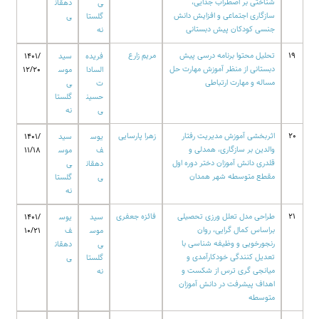
شناختی بر اضطراب جدایی،
ی
دهقان
سازگاری اجتماعی و افزایش دانش
گلستا
ی
جنسی کودکان پیش دبستانی
نه
19
تحلیل محتوا برنامه درسی پیش
مریم زارع
فریده
سید
1401/
دبستانی از منظر آموزش مهارت حل
السادا
موس
12/20
مساله و مهارت ارتباطی
ت
ی
حسین
گلستا
ی
نه
20
اثربخشی آموزش مدیریت رفتار
زهرا پارسایی
یوس
سید
1401/
والدین بر سازگاری، همدلی و
ف
موس
11/18
قلدری دانش آموزان دختر دوره اول
دهقان
ی
مقطع متوسطه شهر همدان
ی
گلستا
نه
21
طراحی مدل تعلل ورزی تحصیلی
فائزه جعفری
سید
یوس
1401/
براساس کمال گرایی، روان
موس
ف
10/21
رنجورخویی و وظیفه شناسی با
ی
دهقان
تعدیل کنندگی خودکارآمدی و
گلستا
ی
میانجی گری ترس از شکست و
نه
اهداف پیشرفت در دانش آموزان
متوسطه