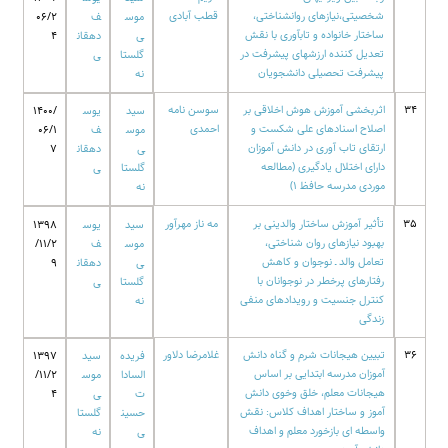
شخصیتی،نیازهای روانشناختی،
قطب آبادی
موس
ف
06/2
ساختار خانواده و تابآوری با نقش
ی
دهقان
4
تعدیل کننده ارزشهای پیشرفت در
گلستا
ی
پیشرفت تحصیلی دانشجویان
نه
34
اثربخشی آموزش هوش اخلاقی بر
سوسن نامه
سید
یوس
1400/
اصلاح اسنادهای علی شکست و
احمدی
موس
ف
06/1
ارتقای تاب آوری در دانش آموزان
ی
دهقان
7
دارای اختلال یادگیری (مطالعه
گلستا
ی
موردی مدرسه حافظ 1)
نه
35
تأثیر آموزش ساختار والدینی بر
مه ناز مهرآور
سید
یوس
1398
بهبود نیازهای روان شناختی،
موس
ف
/11/2
تعامل والد ـ نوجوان و کاهش
ی
دهقان
9
رفتارهای پرخطر در نوجوانان با
گلستا
ی
کنترل جنسیت و رویدادهای منفی
نه
زندگی
36
تبیین هیجانات شرم و گناه دانش
غلامرضا دلاور
فریده
سید
1397
آموزان مدرسه ابتدایی بر اساس
السادا
موس
/11/2
هیجانات معلم، خلق وخوی دانش
ت
ی
4
آموز و ساختار اهداف کلاس: نقش
حسین
گلستا
واسطه ای بازخورد معلم و اهداف
ی
نه