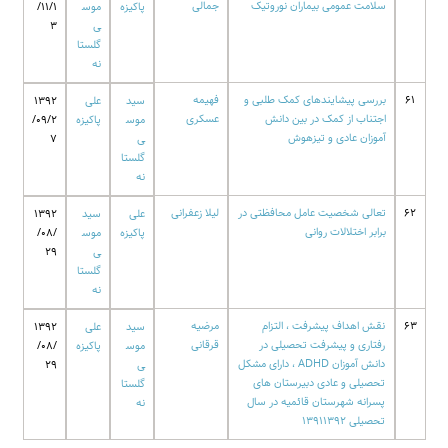
سلامت عمومی بیماران نوروتیک
جمالی
پاکیزه
موس
/11/1
ی
3
گلستا
نه
61
بررسی پیشایندهای کمک طلبی و
فهیمه
سید
علی
1392
اجتناب از کمک در بین دانش
عسکری
موس
پاکیزه
/09/2
آموزان عادی و تیزهوش
ی
7
گلستا
نه
62
تعالی شخصیت عامل محافظتی در
لیلا زعفرانی
علی
سید
1392
برابر اختلالات روانی
پاکیزه
موس
/08/
ی
29
گلستا
نه
63
نقش اهداف پیشرفت ، التزام
مرضیه
سید
علی
1392
رفتاری و پیشرفت تحصیلی در
قرقانی
موس
پاکیزه
/08/
دانش آموزان ADHD ، دارای مشکل
ی
29
تحصیلی و عادی دبیرستان های
گلستا
پسرانه شهرستان قائمیه در سال
نه
تحصیلی 13911392