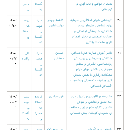
هیجان خواهی و تاب آوری در
گلستا
حسین
نوجوانان
نه
ی
30
اثربخشی هوش اخلاقی بر سرمایه
فاطمه جوکار
سید
یوس
1400/
روان شناختی، نیازهای روان
دولت آبادی
موس
ف
11/28
شناختی، شایستگی اجتماعی و
ی
دهقان
حمایت اجتماعی در دانش آموزان
گلستا
ی
دارای مشکلات رفتاری
نه
31
تاثیر آموزش مهارت های اجتماعی،
حسین
سید
علی
1400/
شناختی و هیجانی بر بهزیستی
دهقانی
موس
پاکیزه
07/2
روانشناختی، انگیزش و تنظیم
ی
8
هیجانی در دانش آموزان دارای
گلستا
مشکلات رفتاری با نقش تعدیل
نه
گری پیشرفت تحصیلی و وضعیت
اقتصادی اجتماعی
32
مقایسه ی تاثیر بازی با پازل های
فریده رادپور
فریده
سید
1400/
سه بعدی و نقاشی بر هوش
السادا
موس
06/3
فضایی، کارکردهای اجرایی و حافظه
ت
ی
1
ی تصویری کودکان پیش دبستانی
حسین
گلستا
ی
نه
33
رابطه بین ویژگیهای
مریم صداقت
سید
یوس
1400/