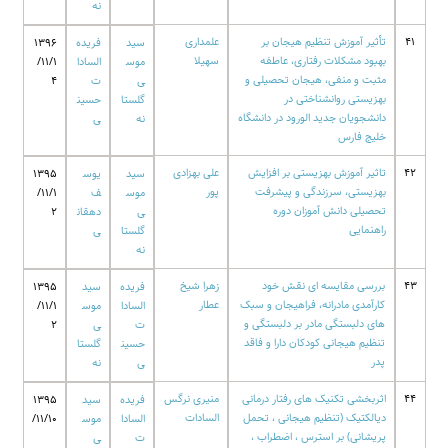
نه
41
تأثیر آموزش تنظیم هیجان بر
علمداری
سید
فریده
1396
بهبود مشکلات رفتاری، عاطفه
سهیلا
موس
السادا
/11/1
مثبت و منفی، هیجان تحصیلی و
ی
ت
4
بهزیستی روانشناختی در
گلستا
حسین
دانشجویان جدید الورود در دانشگاه
نه
ی
خلیج فارس
42
تاثیر آموزش بهزیستی بر افزایش
علی بهزادی
سید
یوس
1395
بهزیستی، سرزندگی و پیشرفت
پور
موس
ف
/11/1
تحصیلی دانش آموزان دوره
ی
دهقان
2
راهنمایی
گلستا
ی
نه
43
بررسی مقایسه ای نقش خود
زهرا شیخ
فریده
سید
1395
کارآمدی مادرانه، فراهیجان و سبک
عطار
السادا
موس
/11/1
های دلبستگی مادر بر دلبستگی و
ت
ی
2
تنظیم هیجانی کودکان دارا و فاقد
حسین
گلستا
پدر
ی
نه
44
اثربخشی تکنیک های رفتار درمانی
منیری نرگس
فریده
سید
1395
دیالکتیک (تنظیم هیجانی ، تحمل
السادات
السادا
موس
/11/10
پریشانی) بر استرس ، اضطراب ،
ت
ی