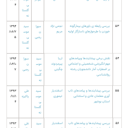
ی
4
گلستا
نه
53
بررسی رابطه ی باورهای بیمارگونه
نجمی نژاد
سورا
سید
1394
خوردن با طرحوارهای ناسازگار اولیه
مریم
ن
موس
/06/2
رجبی
ی
5
گلستا
نه
54
نقش برخی پیشایندها وپیامدهای
ثریا
سید
سورا
1394
مهم انگیزشی،شخصیتی و اجتماعی
پیرمردوند
موس
ن
/04/0
بر اضطراب آمار دانشجویان رشته
چگینی
ی
رجبی
7
روانشناسی
گلستا
نه
55
بررسی پیشایندها و پیامدهای تاب
اسفندیار
سید
علی
1393
آوری معلمان عادی و استثنایی
تیموری
موس
پاکیزه
/11/1
استان بوشهر
ی
4
گلستا
نه
56
بررسی پیشایندها و پیامدهای تاب
اسفندیار
سید
علی
1393