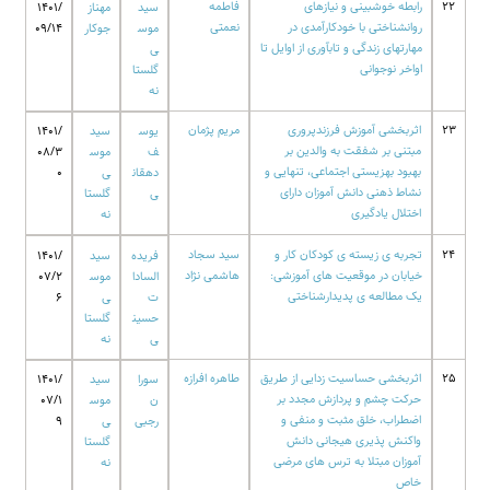
22
رابطه خوشبینی و نیازهای
فاطمه
سید
مهناز
1401/
روانشناختی با خودکارآمدی در
نعمتی
موس
جوکار
09/14
مهارتهای زندگی و تابآوری از اوایل تا
ی
اواخر نوجوانی
گلستا
نه
23
اثربخشی آموزش فرزندپروری
مریم پژمان
یوس
سید
1401/
مبتنی بر شفقت به والدین بر
ف
موس
08/3
بهبود بهزیستی اجتماعی، تنهایی و
دهقان
ی
0
نشاط ذهنی دانش آموزان دارای
ی
گلستا
اختلال یادگیری
نه
24
تجربه ی زیسته ی کودکان کار و
سید سجاد
فریده
سید
1401/
خیابان در موقعیت های آموزشی:
هاشمی نژاد
السادا
موس
07/2
یک مطالعه ی پدیدارشناختی
ت
ی
6
حسین
گلستا
ی
نه
25
اثربخشی حساسیت زدایی از طریق
طاهره افرازه
سورا
سید
1401/
حرکت چشم و پردازش مجدد بر
ن
موس
07/1
اضطراب، خلق مثبت و منفی و
رجبی
ی
9
واکنش پذیری هیجانی دانش
گلستا
آموزان مبتلا به ترس های مرضی
نه
خاص