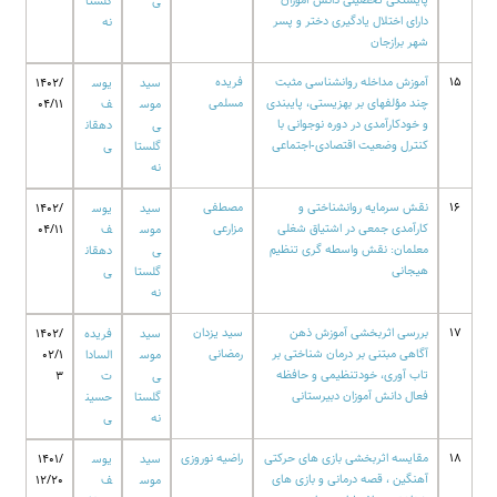
ی
گلستا
دارای اختلال یادگیری دختر و پسر
نه
شهر برازجان
15
آموزش مداخله روانشناسی مثبت
فریده
سید
یوس
1402/
چند مؤلفهای بر بهزیستی، پایبندی
مسلمی
موس
ف
04/11
و خودکارآمدی در دوره نوجوانی با
ی
دهقان
کنترل وضعیت اقتصادی-اجتماعی
گلستا
ی
نه
16
نقش سرمایه روانشناختی و
مصطفی
سید
یوس
1402/
کارآمدی جمعی در اشتیاق شغلی
مزارعی
موس
ف
04/11
معلمان: نقش واسطه گری تنظیم
ی
دهقان
هیجانی
گلستا
ی
نه
17
بررسی اثربخشی آموزش ذهن
سید یزدان
سید
فریده
1402/
آگاهی مبتنی بر درمان شناختی بر
رمضانی
موس
السادا
02/1
تاب آوری، خودتنظیمی و حافظه
ی
ت
3
فعال دانش آموزان دبیرستانی
گلستا
حسین
نه
ی
18
مقایسه اثربخشی بازی های حرکتی
راضیه نوروزی
سید
یوس
1401/
آهنگین ، قصه درمانی و بازی های
موس
ف
12/20