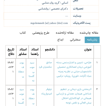
شغل
انسانی / گروه روان شناسی
تحصیلات
دکترای تخصصی / روانشناسی
وبسایت
—
پست الکترونیک
mgolestaneh [at] yahoo [dot] com
مقاله چاپ‌شده
مقاله ارائه‌شده
طرح پژوهشی
کتاب
پایان‌نامه
سخنرانی
ابداع
عنوان
دانشجو
استاد
استاد
تاریخ
راهنما
مشاور
دفاع
1
طراحی، تدوین و اعتبارسنجی بسته
صادق
سید
یوس
1404/
آموزشی درمان اهمالکاری تحصیلی
حکمتیان فرد
موس
ف
06/3
دانشجویان مبتنی بر نظریه زمینه
ی
دهقان
1
بنیاد (گراندد تئوری): رویکرد ترکیبی
گلستا
ی
نه
2
اثربخشی بازی درمانی بر تنظیم
نیلوفر
یوس
سید
1404/
شناختی هیجان، همدلی و نارسایی
امیدوارپناه
ف
موس
06/3
هیجانی در کودکاندارای اختلال
دهقان
ی
1
بیش فعالی و نقص توجه
ی
گلستا