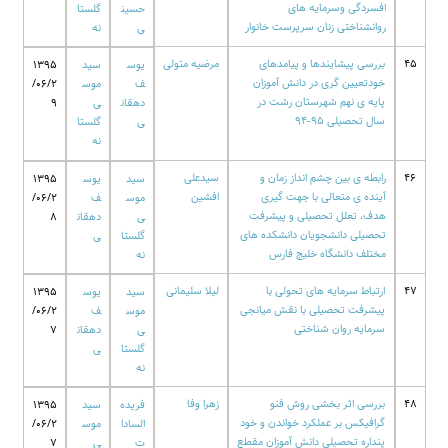
افسردگی وسرمایه های
حسین
گلستا
روانشناختی زنان سرپرست خانوار
ی
نه
45
بررسی پیشایندها و پیامدهای
مرضیه متولی
یوس
سید
1395
خودتعیین گری در دانش آموزان
ف
موس
/06/2
پایه ی نهم شهرستان رشت در
دهقان
ی
9
سال تحصیلی 95-94
ی
گلستا
نه
46
رابطه ی بین چشم انداز زمان و
سیدعلی
سید
یوس
1395
آینده ی متعالی با جهت گیری
افشین
موس
ف
/06/2
هدف، تعلل تحصیلی و پیشرفت
ی
دهقان
8
تحصیلی دانشجویان دانشکده های
گلستا
ی
مختلف دانشگاه خلیج فارس
نه
47
ارتباط سرمایه های تحولی با
لیلا سلیمانی
سید
یوس
1395
پیشرفت تحصیلی با نقش میانجی
موس
ف
/06/2
سرمایه روان شناختی
ی
دهقان
7
گلستا
ی
نه
48
بررسی اثر بخشی روش فنو
زهرا وفا
فریده
سید
1395
گرافیکس بر عملکرد خواندن و خود
السادا
موس
/06/2
پنداره تحصیلی دانش آموزان مقطع
ت
ی
7