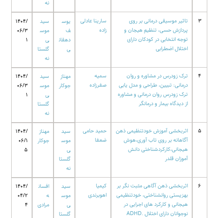
نه
3
تاثیر موسیقی درمانی بر روی
سارینا عادلی
یوس
سید
1404/
پردازش حسی، تنظیم هیجان و
زاده
ف
موس
06/3
توجه انتخابی در کودکان دارای
دهقان
ی
1
اختلال اضطرابی
ی
گلستا
نه
4
ترک زودرس در مشاوره و روان
سمیه
مهناز
سید
1404/
درمانی: تبیین، طراحی و مدل یابی
صفرزاده
جوکار
موس
06/3
ترک زودرس روان درمانی و مشاوره
ی
1
از دیدگاه بیمار و درمانگر
گلستا
نه
5
اثربخشی آموزش خودتنظیمی ذهن
حمید حامی
سید
مهناز
1404/
آگاهانه بر روی تاب آوری،هوش
ضعفا
موس
جوکار
06/1
هیجانی،کارکردشناختی دانش
ی
5
آموزان قلدر
گلستا
نه
6
اثربخشی ذهن آگاهی مثبت نگر بر
کیمیا
سید
افسان
1404/
بهزیستی روانشناختی، خودتنظیمی
اهوبرندی
موس
ه
04/2
هیجانی و کارکرد های اجرایی در
ی
مرادی
4
نوجوانان دارای اختلال .ADHD
گلستا