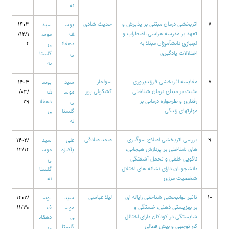
نه
7
اثربخشی درمان مبتنی بر پذیرش و
حدیث شادی
یوس
سید
1403
تعهد بر مدرسه هراسی، اضطراب و
ف
موس
/12/1
لجبازی دانشآموزان مبتلا به
دهقان
ی
4
اختلالات یادگیری
ی
گلستا
نه
8
مقایسه اثربخشی فرزندپروری
سولماز
سید
یوس
1403
مثبت بر مبنای درمان شناختی
کشکولی پور
موس
ف
/03/
رفتاری و طرحواره درمانی بر
ی
دهقان
29
مهارتهای زندگی
گلستا
ی
نه
9
بررسی اثربخشی اصلاح سوگیری
صمد صادقی
علی
سید
1402/
های شناختی بر پردازش هیجانی،
پاکیزه
موس
12/14
ناگویی خلقی و تحمل آشفتگی
ی
دانشجویان دارای نشانه های اختلال
گلستا
شخصیت مرزی
نه
10
تاثیر توانبخشی شناختی رایانه ای
لیلا عباسی
سید
یوس
1402/
بر بهزیستی ذهنی، خستگی و
موس
ف
11/30
شایستگی در کودکان دارای اختالل
ی
دهقان
کم توجهی و بیش فعالی
گلستا
ی