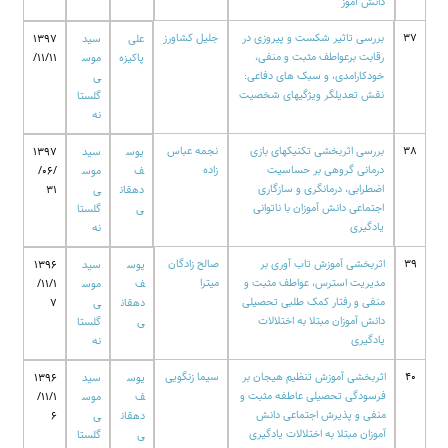
دانش آموز
37
بررسی تاثیر شکست و پیروزی در
جلیل کشاورز
علی
سید
1397
رقابت برعواطف مثبت و منفی،
پاکیزه
موس
/11/11
خودکارامدی، و سبک های دفاعی:
ی
نقش تعدیلگر ویژگیهای شخصیت
گلستا
نه
38
بررسی اثربخشی تکنیکهای بازی
نجمه عباس
یوس
سید
1397
درمانی گروهی بر حساسیت
زاده
ف
موس
/06/
اضطرابی، درمانگری و سازگاری
دهقان
ی
31
اجتماعی دانش آموزان با ناتوانی
ی
گلستا
یادگیری
نه
39
اثربخشی آموزش تاب آوری بر
صالح زادگان
یوس
سید
1396
مدیریت استرس، عواطف مثبت و
میترا
ف
موس
/11/1
منفی و رفتار کمک طلبی تحصیلی
دهقان
ی
7
دانش آموزان مبتلا به اختلالات
ی
گلستا
یادگیری
نه
40
اثربخشی آموزش تنظیم هیجان بر
سیما زنگویی
یوس
سید
1396
فرسودگی تحصیلی عاطفه مثبت و
ف
موس
/11/1
منفی و پذیرش اجتماعی دانش
دهقان
ی
6
آموزان مبتلا به اختلالات یادگیری
ی
گلستا