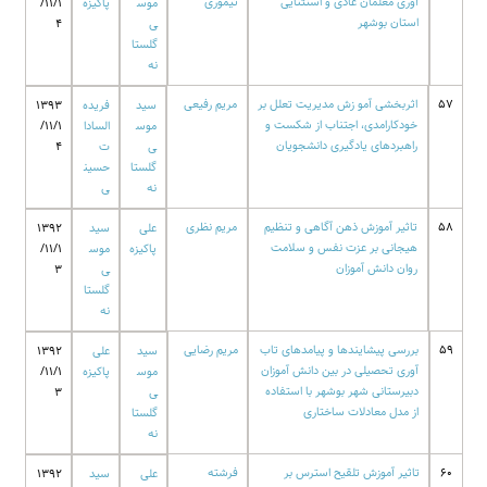
آوری معلمان عادی و استثنایی
تیموری
موس
پاکیزه
/11/1
استان بوشهر
ی
4
گلستا
نه
57
اثربخشی آمو زش مدیریت تعلل بر
مریم رفیعی
سید
فریده
1393
خودکارامدی، اجتناب از شکست و
موس
السادا
/11/1
راهبردهای یادگیری دانشجویان
ی
ت
4
گلستا
حسین
نه
ی
58
تاثیر آموزش ذهن آگاهی و تنظیم
مریم نظری
علی
سید
1392
هیجانی بر عزت نفس و سلامت
پاکیزه
موس
/11/1
روان دانش آموزان
ی
3
گلستا
نه
59
بررسی پیشایندها و پیامدهای تاب
مریم رضایی
سید
علی
1392
آوری تحصیلی در بین دانش آموزان
موس
پاکیزه
/11/1
دبیرستانی شهر بوشهر با استفاده
ی
3
از مدل معادلات ساختاری
گلستا
نه
60
تاثیر آموزش تلقیح استرس بر
فرشته
علی
سید
1392