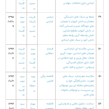
ابتدایی دارای اختلالات خواندن
حسین
گلستا
ی
نه
49
رابطه ی سبک های دلبستگی
نرجس
فریده
سید
1395
معلمان و دانش آموزان با هیجان
عباسی
السادا
موس
/03/0
های خودآگاه شرم و احساس گناه
ت
ی
9
در دانش آموزان مقطع ابتدایی:
حسین
گلستا
نقش واسطه گری روابط معلم-
ی
نه
دانش آموز و سبک های اسنادی
50
بررسی مقایسه ای بازشناسی
فرحناز
سید
فریده
1394
هیجان های اساسی، جهت گیری
دهقانی
موس
السادا
/10/2
هدف، تعلل ورزی و خود انتقادی در
ی
ت
8
افراد دارای اختلال افسردگی،
گلستا
حسین
وسواس – اجباری و افراد عادی
نه
ی
51
مقایسه خودپنداره، سبک های
فاطمه بیگی
یوس
سید
1394
هویت، تمایزیافتگی خود و
هارمی
ف
موس
/10/2
راهبردهای مقابله ای بین نوجوانان
دهقان
ی
8
بی سرپرست و نوجوانان خانواده
ی
گلستا
های عادی
نه
52
ساخت، تحلیل عاملی و هنجاریابی
فاطمه
مهناز
سید
1394
آزمون طلاق عاطفی
محمدی
جوکار
موس
/10/1